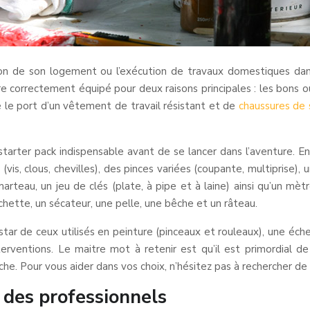
on de son logement ou l’exécution de travaux domestiques dan
être correctement équipé pour deux raisons principales : les bons out
le port d’un vêtement de travail résistant et de
chaussures de
 starter pack indispensable avant de se lancer dans l’aventure. E
(vis, clous, chevilles), des pinces variées (coupante, multiprise),
marteau, un jeu de clés (plate, à pipe et à laine) ainsi qu’un mèt
chette, un sécateur, une pelle, une bêche et un râteau.
 l’instar de ceux utilisés en peinture (pinceaux et rouleaux), une 
erventions. Le maitre mot à retenir est qu’il est primordial de
he. Pour vous aider dans vos choix, n’hésitez pas à rechercher de l
é des professionnels