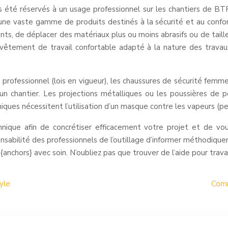
té réservés à un usage professionnel sur les chantiers de BTP
ne vaste gamme de produits destinés à la sécurité et au confor
pants, de déplacer des matériaux plus ou moins abrasifs ou de ta
tement de travail confortable adapté à la nature des travaux (
au professionnel (lois en vigueur), les chaussures de sécurité fem
 un chantier. Les projections métalliques ou les poussières d
iques nécessitent l’utilisation d’un masque contre les vapeurs (pe
hnique afin de concrétiser efficacement votre projet et de vo
onsabilité des professionnels de l’outillage d’informer méthodiq
 {anchors} avec soin. N’oubliez pas que trouver de l’aide pour tra
yle
Comm