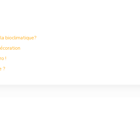
la bioclimatique?
écoration
o !
e ?